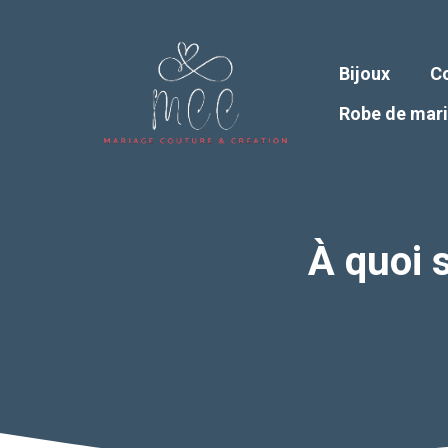
Aller
au
contenu
Bijoux
Co
Robe de mar
À quoi 