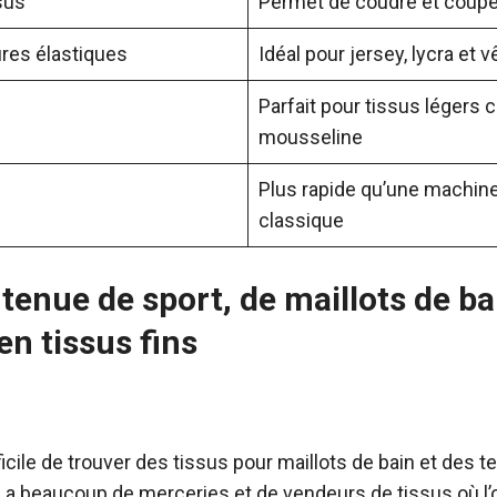
sus
Permet de coudre et cou
ures élastiques
Idéal pour jersey, lycra et
Parfait pour tissus légers
mousseline
Plus rapide qu’une machin
classique
tenue de sport, de maillots de ba
n tissus fins
ifficile de trouver des tissus pour maillots de bain et des 
en a beaucoup de merceries et de vendeurs de tissus où l