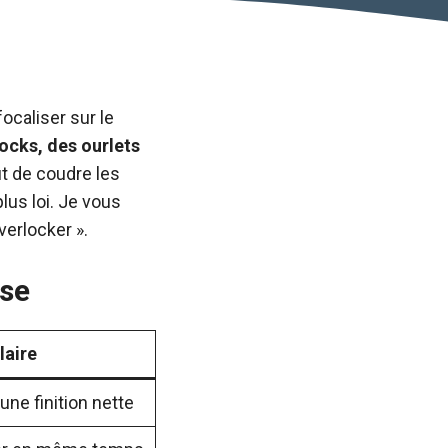
ocaliser sur le
locks, des ourlets
ut de coudre les
lus loi. Je vous
verlocker ».
use
laire
 une finition nette