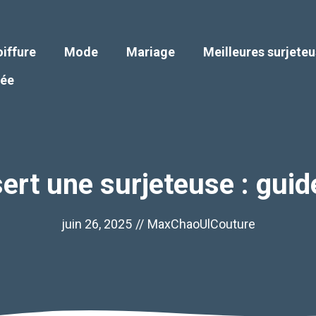
iffure
Mode
Mariage
Meilleures surjete
iée
sert une surjeteuse : guid
juin 26, 2025
//
MaxChaoUlCouture