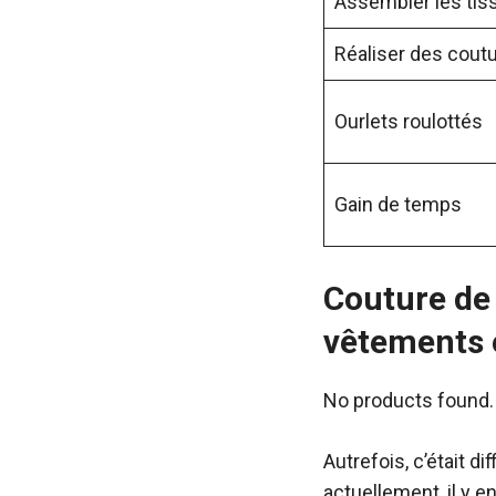
Assembler les tis
Réaliser des cout
Ourlets roulottés
Gain de temps
Couture de 
vêtements e
No products found.
Autrefois, c’était d
actuellement, il y 