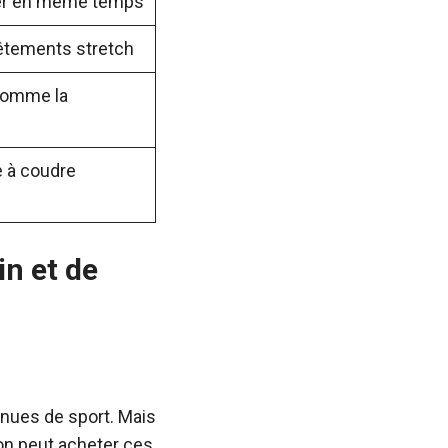
per en même temps
 vêtements stretch
 comme la
e à coudre
in et de
tenues de sport. Mais
’on peut acheter ces