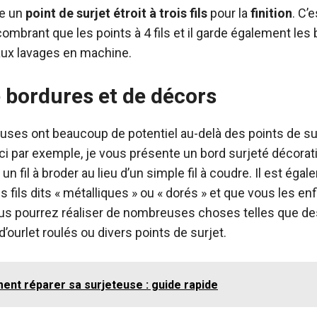
ise un
point de surjet étroit à trois fils
pour la
finition
. C’
ombrant que les points à 4 fils et il garde également les b
aux lavages en machine.
 bordures et de décors
teuses ont beaucoup de potentiel au-delà des points de su
 par exemple, je vous présente un bord surjeté décoratif. 
 un fil à broder au lieu d’un simple fil à coudre. Il est ég
 fils dits « métalliques » ou « dorés » et que vous les enf
ous pourrez réaliser de nombreuses choses telles que des
d’ourlet roulés ou divers points de surjet.
nt réparer sa surjeteuse : guide rapide