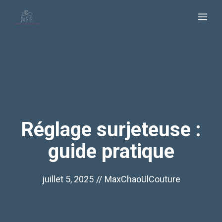
Aller
Me
au
contenu
Réglage surjeteuse :
guide pratique
juillet 5, 2025
//
MaxChaoUlCouture