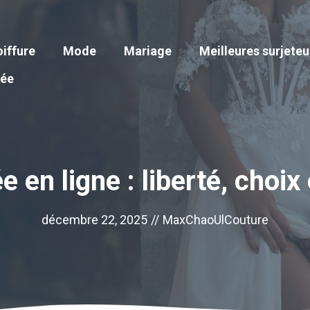
iffure
Mode
Mariage
Meilleures surjete
iée
 en ligne : liberté, choi
décembre 22, 2025
//
MaxChaoUlCouture