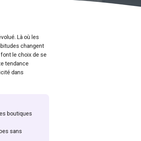
volué. Là où les
habitudes changent
font le choix de se
te tendance
icité dans
les boutiques
upes sans