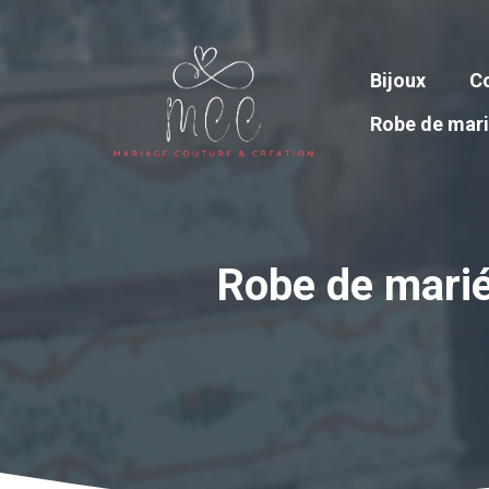
Aller
au
contenu
Bijoux
Co
Robe de mar
Robe de mariée