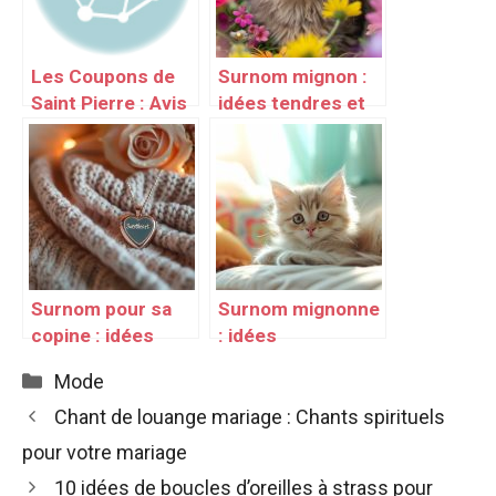
Les Coupons de
Surnom mignon :
Saint Pierre : Avis
idées tendres et
et test
originales
Surnom pour sa
Surnom mignonne
copine : idées
: idées
irrésistibles
affectueuses
Catégories
Mode
Chant de louange mariage : Chants spirituels
pour votre mariage
10 idées de boucles d’oreilles à strass pour