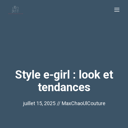
Aller
Me
au
contenu
Style e-girl : look et
tendances
juillet 15, 2025
//
MaxChaoUlCouture