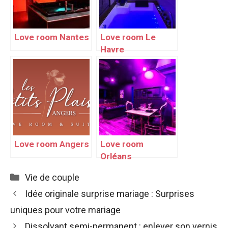
Love room Nantes
Love room Le
Havre
Love room Angers
Love room
Orléans
Catégories
Vie de couple
Idée originale surprise mariage : Surprises
uniques pour votre mariage
Dissolvant semi-permanent : enlever son vernis