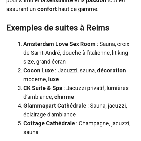
pour stimuler la
sensualité
et la
passion
tout en
assurant un
confort
haut de gamme.
Exemples de suites à Reims
Amsterdam Love Sex Room
: Sauna, croix
de Saint-André, douche à l’italienne, lit king
size, grand écran
Cocon Luxe
: Jacuzzi, sauna,
décoration
moderne,
luxe
CK Suite & Spa
: Jacuzzi privatif, lumières
d’ambiance,
charme
Glammapart Cathédrale
: Sauna, jacuzzi,
éclairage d’ambiance
Cottage Cathédrale
: Champagne, jacuzzi,
sauna