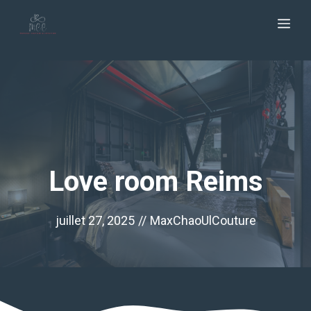
Aller
Me
au
contenu
Love room Reims
juillet 27, 2025
//
MaxChaoUlCouture