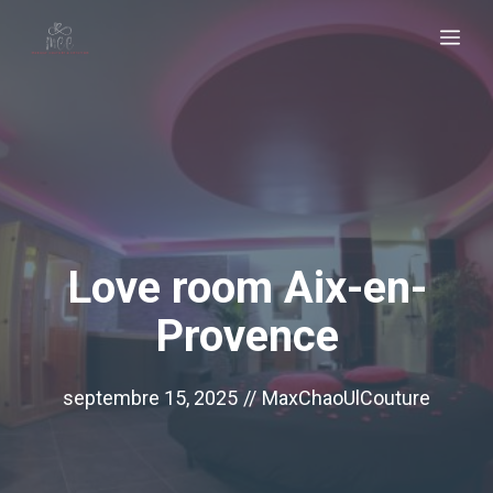
Aller
Me
au
contenu
Love room Aix-en-
Provence
septembre 15, 2025
//
MaxChaoUlCouture