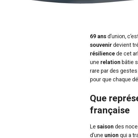
69 ans
d’union, c’es
souvenir
devient tr
résilience
de cet ar
une
relation
bâtie s
rare par des geste
pour que chaque déta
Que représe
française
Le
saison
des noces
d’une
union
qui a t