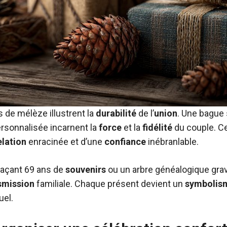
 de mélèze illustrent la
durabilité
de l’
union
. Une bague 
rsonnalisée incarnent la
force
et la
fidélité
du couple. C
elation
enracinée et d’une
confiance
inébranlable.
raçant 69 ans de
souvenirs
ou un arbre généalogique grav
smission
familiale. Chaque présent devient un
symbolis
el.