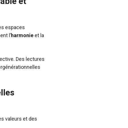
able et
Les espaces
nt l’
harmonie
et la
ective. Des lectures
ergénérationnelles
lles
s valeurs et des