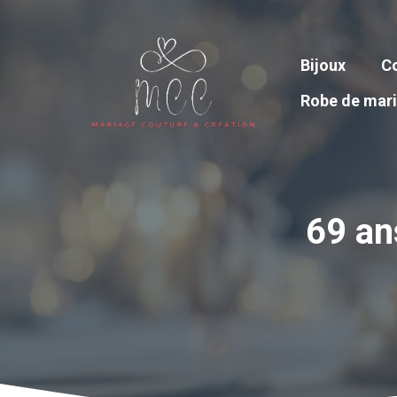
Aller
au
contenu
Bijoux
Co
Robe de mar
69 an