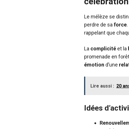
célébration
Le mélèze se disti
perdre de sa
force
.
rappelant que cha
La
complicité
et la
promenade en forêt
émotion
d’une
rela
Lire aussi :
20 an
Idées d’activ
Renouvelle