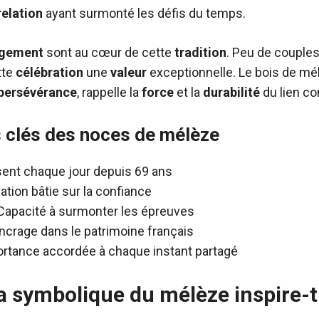
relation
ayant surmonté les défis du temps.
gement
sont au cœur de cette
tradition
. Peu de couples
tte
célébration
une
valeur
exceptionnelle. Le bois de mé
persévérance
, rappelle la
force
et la
durabilité
du lien co
 clés des noces de mélèze
sent chaque jour depuis 69 ans
lation bâtie sur la confiance
Capacité à surmonter les épreuves
ncrage dans le patrimoine français
ortance accordée à chaque instant partagé
symbolique du mélèze inspire-t-