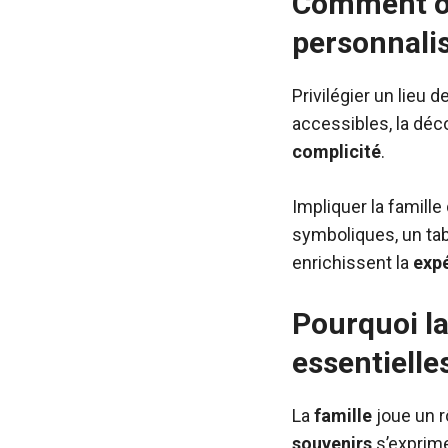
Comment or
personnali
Privilégier un lieu d
accessibles, la déc
complicité
.
Impliquer la famille
symboliques, un tab
enrichissent la
exp
Pourquoi la
essentielle
La
famille
joue un r
souvenirs
s’exprime