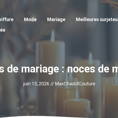
iffure
Mode
Mariage
Meilleures surjete
iée
s de mariage : noces de 
juin 15, 2026
//
MaxChaoUlCouture