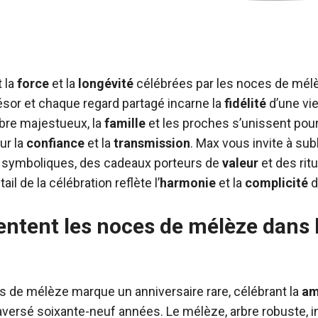
t la
force
et la
longévité
célébrées par les noces de mél
ésor et chaque regard partagé incarne la
fidélité
d’une vie
bre majestueux, la
famille
et les proches s’unissent po
ur la
confiance
et la
transmission
. Max vous invite à sub
s symboliques, des cadeaux porteurs de
valeur
et des rit
il de la célébration reflète l’
harmonie
et la
complicité
d
ntent les noces de mélèze dans l
 de mélèze marque un anniversaire rare, célébrant la
am
raversé soixante-neuf années. Le mélèze, arbre robuste, i