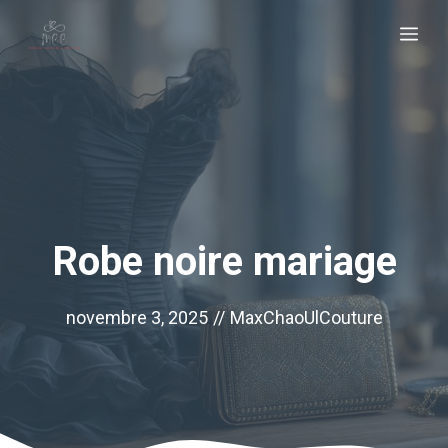
Aller
Me
au
contenu
Robe noire mariage
novembre 3, 2025
//
MaxChaoUlCouture