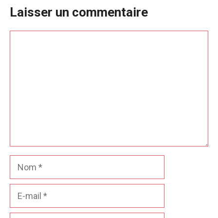
Laisser un commentaire
Commentaire
Nom
E-
mail