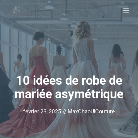
Aller
Me
au
contenu
10 idées de robe de
mariée asymétrique
février 23, 2025
//
MaxChaoUlCouture