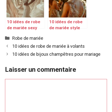
10 idées de robe
10 idées de robe
de mariée sexy
de mariée style
Gatsby
Catégories
Robe de mariée
10 idées de robe de mariée à volants
10 idées de bijoux champêtres pour mariage
Laisser un commentaire
Commentaire