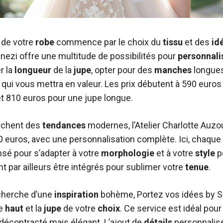
 de votre
robe
commence par le choix du
tissu
et des
id
enezi offre une multitude de possibilités pour
personnali
r la
longueur
de la
jupe
, opter pour des
manches
longues
qui vous mettra en valeur. Les prix débutent à 590 euro
 et 810 euros pour une jupe longue.
erchent des
tendances
modernes, l’Atelier Charlotte Auz
0 euros, avec une personnalisation complète. Ici, chaque 
é pour s’adapter à votre
morphologie
et à votre
style
p
 par ailleurs être intégrés pour sublimer votre
tenue
.
echerche d’une
inspiration
bohème, Portez vos idées by S
le
haut
et la
jupe
de votre
choix
. Ce service est idéal pour
décontracté mais élégant. L’ajout de
détails
personnalis