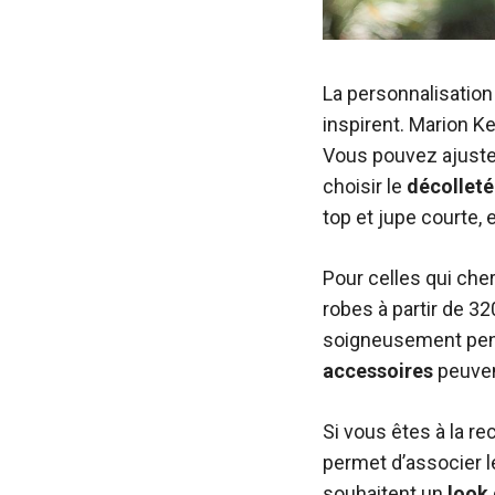
La personnalisation
inspirent. Marion K
Vous pouvez ajuste
choisir le
décolleté
top et jupe courte,
Pour celles qui ch
robes à partir de 32
soigneusement pens
accessoires
peuvent
Si vous êtes à la r
permet d’associer 
souhaitent un
look