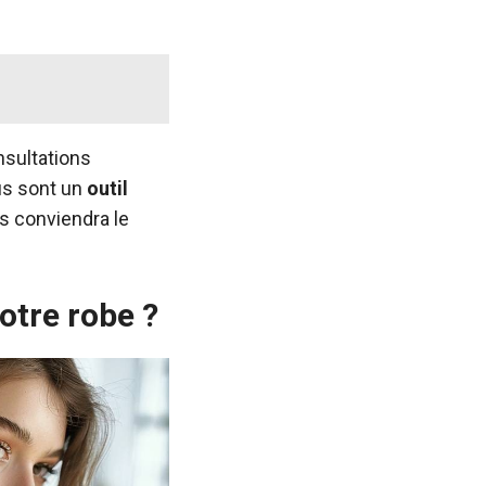
nsultations
us sont un
outil
us conviendra le
otre robe ?