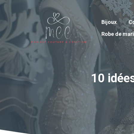
Aller
au
contenu
Bijoux
Co
Robe de mar
10 idée