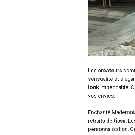
Les
créateurs
comme
sensualité et éléga
look
impeccable. Ch
vos envies.
Enchanté Mademoise
retraits de
tissu
. L
personnalisation. Ce