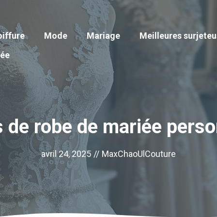
iffure
Mode
Mariage
Meilleures surjete
iée
s de robe de mariée perso
avril 24, 2025
//
MaxChaoUlCouture