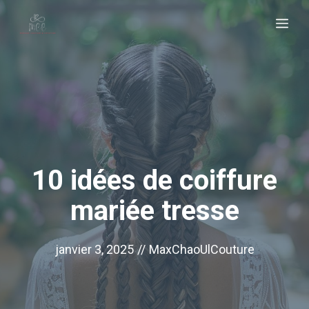
Aller
Me
au
contenu
10 idées de coiffure
mariée tresse
janvier 3, 2025
//
MaxChaoUlCouture