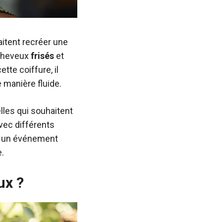
aitent recréer une
 cheveux
frisés
et
ette coiffure, il
e manière fluide.
lles qui souhaitent
vec différents
ou un événement
.
ux ?