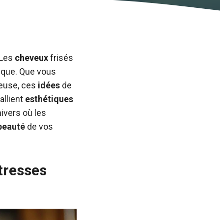
 Les
cheveux
frisés
nique. Que vous
ieuse, ces
idées
de
allient
esthétiques
ivers où les
beauté
de vos
tresses