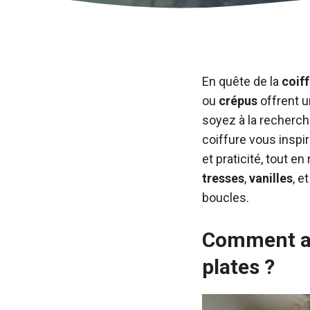
En quête de la
coif
ou
crépus
offrent u
soyez à la recherc
coiffure vous inspi
et praticité, tout en
tresses
,
vanilles
, e
boucles.
Comment ado
plates ?