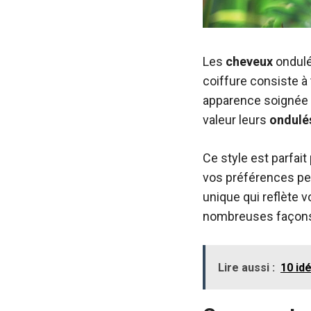
Les
cheveux
ondul
coiffure consiste à 
apparence soignée e
valeur leurs
ondulé
Ce style est parfai
vos préférences per
unique qui reflète v
nombreuses façons 
Lire aussi :
10 id