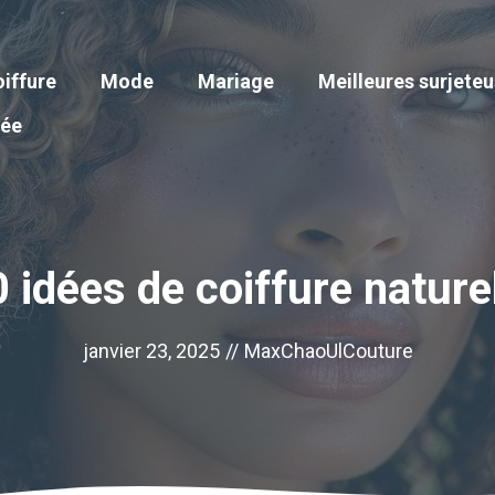
iffure
Mode
Mariage
Meilleures surjete
iée
 idées de coiffure nature
janvier 23, 2025
//
MaxChaoUlCouture