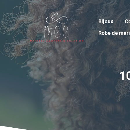
Aller
au
contenu
Bijoux
Co
Robe de mar
10