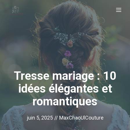
Aller
Me
au
contenu
Tresse mariage : 10
idées élégantes et
romantiques
juin 5, 2025
//
MaxChaoUlCouture