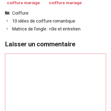
coiffure mariage
coiffure mariage
rétro
rétro chic
Catégories
Coiffure
10 idées de coiffure romantique
Matrice de l’ongle : rôle et entretien
Laisser un commentaire
Commentaire