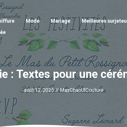
iffure
Mode
Mariage
Meilleures surjete
iée
e : Textes pour une cérém
août 12, 2025
//
MaxChaoUlCouture