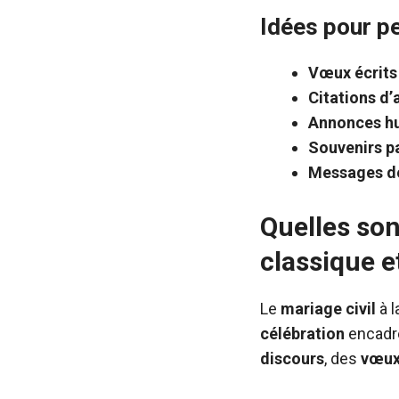
Idées pour pe
Vœux écrits
Citations d’
Annonces h
Souvenirs p
Messages d
Quelles son
classique e
Le
mariage
civil
à l
célébration
encadré
discours
, des
vœu