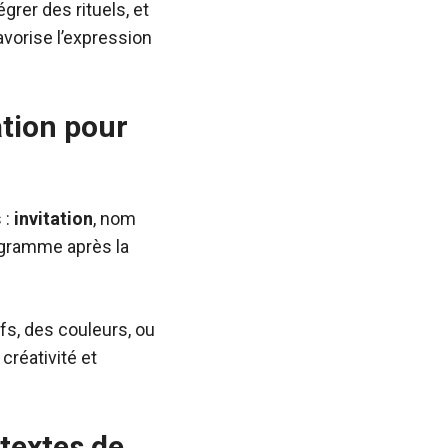
égrer des rituels, et
avorise l’expression
ation pour
 :
invitation
, nom
ogramme après la
s, des couleurs, ou
créativité et
 textes de