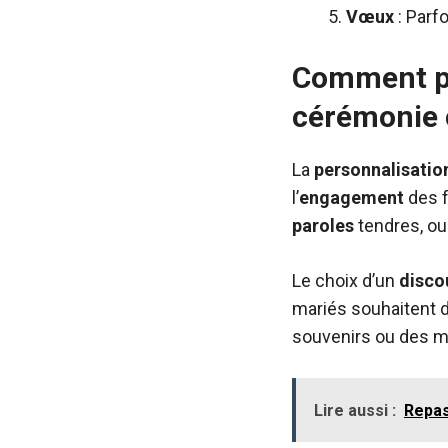
Vœux
: Parf
Comment pe
cérémonie c
La
personnalisatio
l’
engagement
des f
paroles
tendres, o
Le choix d’un
disco
mariés souhaitent 
souvenirs ou des m
Lire aussi :
Repas