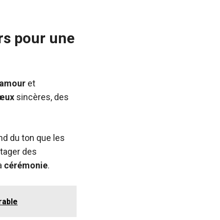
rs pour une
amour
et
œux
sincères, des
nd du ton que les
tager des
a
cérémonie
.
rable