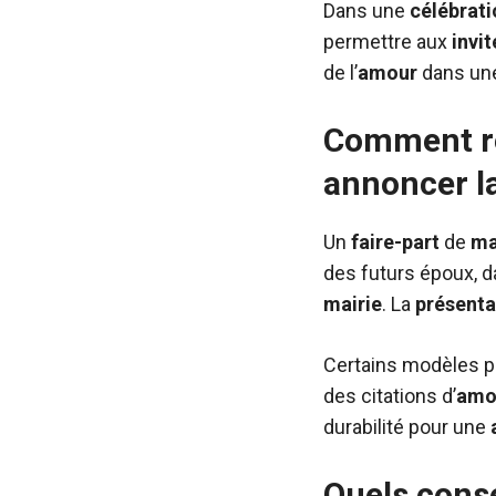
Dans une
célébrati
permettre aux
invit
de l’
amour
dans une
Comment réd
annoncer la
Un
faire-part
de
ma
des futurs époux, da
mairie
. La
présenta
Certains modèles 
des citations d’
amo
durabilité pour une
Quels conse