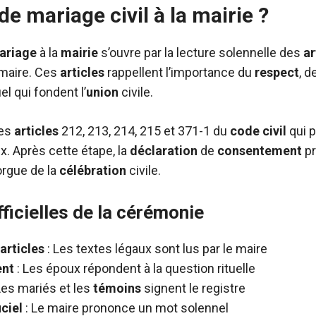
e mariage civil à la mairie ?
ariage
à la
mairie
s’ouvre par la lecture solennelle des
ar
 maire. Ces
articles
rappellent l’importance du
respect
, d
l qui fondent l’
union
civile.
les
articles
212, 213, 214, 215 et 371-1 du
code civil
qui p
x. Après cette étape, la
déclaration
de
consentement
pr
’orgue de la
célébration
civile.
ficielles de la cérémonie
articles
: Les textes légaux sont lus par le maire
nt
: Les époux répondent à la question rituelle
Les mariés et les
témoins
signent le registre
iciel
: Le maire prononce un mot solennel