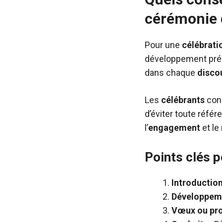
cérémonie d
Pour une
célébrati
développement pré
dans chaque
disco
Les
célébrants
cons
d’éviter toute référ
l’
engagement
et le
Points clés p
Introductio
Développem
Vœux ou pr