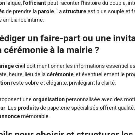
on
laïque, l’
officiant
peut raconter l’histoire du couple, int
és
de prendre la
parole
. La
structure
est plus souple et f
 ambiance intime.
iger un faire-part ou une invit
 cérémonie à la mairie ?
riage
civil
doit mentionner les informations essentielles
te, heure, lieu de la
cérémonie
, et éventuellement le pr
tion
reste sobre et élégante, privilégiant la clarté.
proposent une
organisation
personnalisée avec des motif
ur
. Les
produits
de papeterie spécialisés offrent qualité, 
annonce
mémorable.
ils pour choisir et structurer les