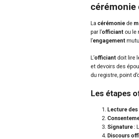
cérémonie d
La
cérémonie
de
m
par l’
officiant
ou le
l’
engagement
mutue
L’
officiant
doit lire 
et devoirs des épou
du registre, point d
Les étapes of
Lecture des 
Consenteme
Signature
: 
Discours off