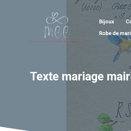
Aller
au
contenu
Bijoux
Co
Robe de mar
Texte mariage mairi