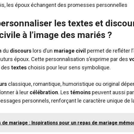
ois, les époux échangent des promesses personnelles
rsonnaliser les textes et discou
ivile à l’image des mariés ?
n
du
discours
lors d’un
mariage
civil
permet de refléter l’
uturs époux. Cette personnalisation s’exprime par des
v
u des
textes
choisis pour leur sens symbolique.
urs
classique, romantique, humoristique ou original dépe
donner à leur
célébration
. Les
témoins
peuvent aussi par
essages personnels, renforçant le caractère unique de l
 de mariage : Inspirations pour un repas de mariage mémo