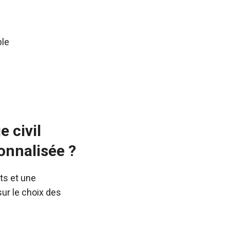
ple
 civil
onnalisée ?
ts et une
sur le choix des