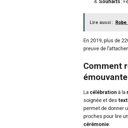
Souhaits
: F
Lire aussi :
Robe 
En 2019, plus de 220
preuve de l’attach
Comment ren
émouvante 
La
célébration
à la
soignée et des
tex
permet de donner u
proches pour lire un
cérémonie
.