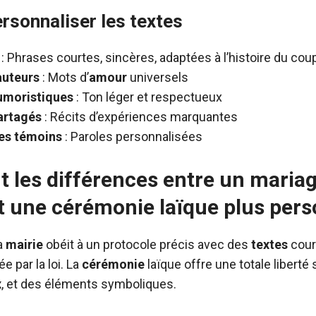
rsonnaliser les textes
: Phrases courtes, sincères, adaptées à l’histoire du cou
auteurs
: Mots d’
amour
universels
umoristiques
: Ton léger et respectueux
artagés
: Récits d’expériences marquantes
es témoins
: Paroles personnalisées
t les différences entre un mariage
t une cérémonie laïque plus pers
a
mairie
obéit à un protocole précis avec des
textes
cour
e par la loi. La
cérémonie
laïque offre une totale liberté 
x
, et des éléments symboliques.