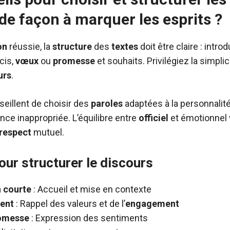
e façon à marquer les esprits ?
on
réussie, la
structure
des
textes
doit être claire : intro
cis,
vœux
ou
promesse
et souhaits. Privilégiez la simplici
urs
.
eillent de choisir des
paroles
adaptées à la personnalit
ence inappropriée. L’équilibre entre
officiel
et émotionnel 
respect
mutuel.
our structurer le discours
n courte
: Accueil et mise en contexte
ent
: Rappel des valeurs et de l’
engagement
omesse
: Expression des sentiments