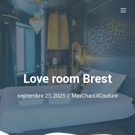
Aller
Me
au
contenu
Love room Brest
septembre 25, 2025
//
MaxChaoUlCouture