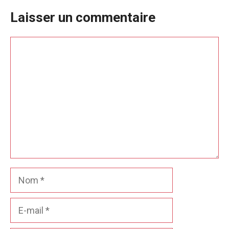
Laisser un commentaire
Commentaire
Nom
E-
mail