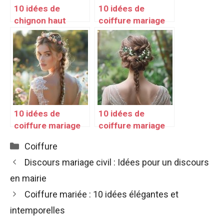
10 idées de
10 idées de
chignon haut
coiffure mariage
mariage
cheveux détachés
10 idées de
10 idées de
coiffure mariage
coiffure mariage
cheveux raides
chignon tressé
Catégories
Coiffure
Discours mariage civil : Idées pour un discours
en mairie
Coiffure mariée : 10 idées élégantes et
intemporelles