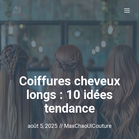
Aller
Me
au
contenu
Coiffures cheveux
longs : 10 idées
tendance
août 5, 2025
//
MaxChaoUlCouture