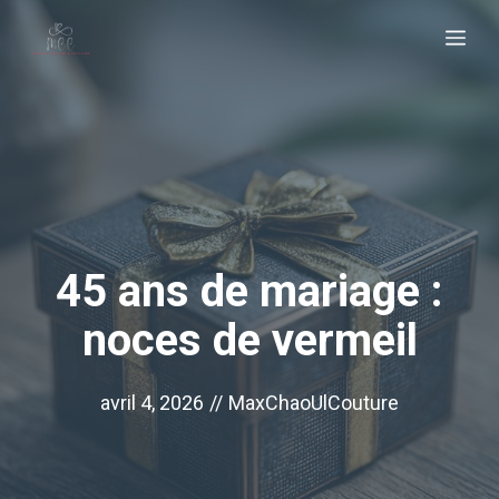
Aller
Me
au
contenu
45 ans de mariage :
noces de vermeil
avril 4, 2026
//
MaxChaoUlCouture