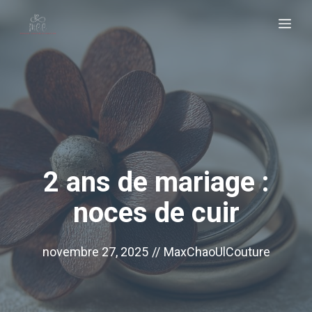
Aller
Me
au
contenu
2 ans de mariage :
noces de cuir
novembre 27, 2025
//
MaxChaoUlCouture