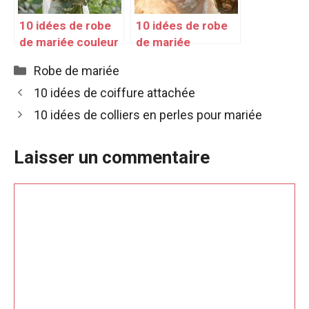
10 idées de robe
10 idées de robe
de mariée couleur
de mariée
blanche
champêtre chic
Catégories
Robe de mariée
10 idées de coiffure attachée
10 idées de colliers en perles pour mariée
Laisser un commentaire
Commentaire