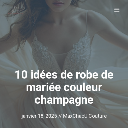
Aller
Me
au
contenu
10 idées de robe de
mariée couleur
champagne
janvier 18, 2025
//
MaxChaoUlCouture