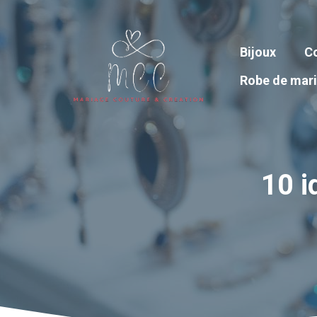
Aller
au
contenu
Bijoux
Co
Robe de mar
10 i