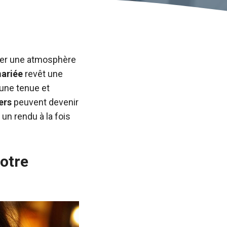
éer une atmosphère
ariée
revêt une
 une tenue et
ers
peuvent devenir
r un rendu à la fois
otre