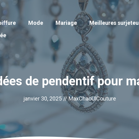
iffure
Mode
Mariage
Meilleures surjete
iée
dées de pendentif pour m
janvier 30, 2025
//
MaxChaoUlCouture