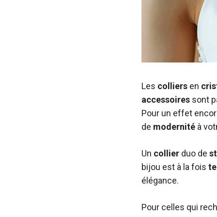
Les
colliers
en
cris
accessoires
sont pa
Pour un effet enco
de
modernité
à vot
Un
collier
duo de
s
bijou est à la fois
t
élégance.
Pour celles qui rech