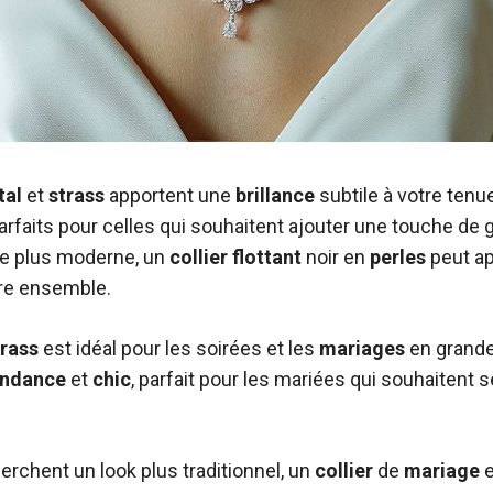
tal
et
strass
apportent une
brillance
subtile à votre tenu
rfaits pour celles qui souhaitent ajouter une touche de g
re plus moderne, un
collier
flottant
noir en
perles
peut ap
re ensemble.
trass
est idéal pour les soirées et les
mariages
en grande
endance
et
chic
, parfait pour les mariées qui souhaitent
erchent un look plus traditionnel, un
collier
de
mariage