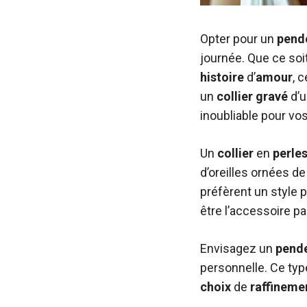
Opter pour un
pend
journée. Que ce soi
histoire
d’
amour
, 
un
collier
gravé
d’
inoubliable pour vo
Un
collier
en
perle
d’oreilles ornées d
préfèrent un style 
être l’accessoire par
Envisagez un
pende
personnelle. Ce ty
choix
de
raffineme