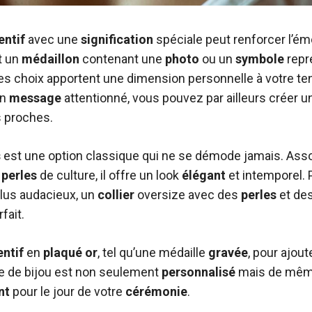
entif
avec une
signification
spéciale peut renforcer l’ém
t un
médaillon
contenant une
photo
ou un
symbole
repr
ces choix apportent une dimension personnelle à votre te
un
message
attentionné, vous pouvez par ailleurs créer u
s proches.
s
est une option classique qui ne se démode jamais. Ass
e
perles
de culture, il offre un look
élégant
et intemporel. 
plus audacieux, un
collier
oversize avec des
perles
et de
fait.
ntif
en
plaqué or
, tel qu’une médaille
gravée
, pour ajou
pe de bijou est non seulement
personnalisé
mais de même
nt
pour le jour de votre
cérémonie
.