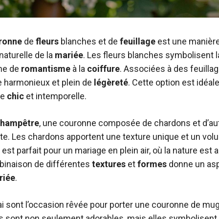
ronne
de
fleurs
blanches et de
feuillage
est une manière
naturelle de la
mariée
. Les fleurs blanches symbolisent l
he de
romantisme
à la
coiffure
. Associées à des feuillag
 harmonieux et plein de
légèreté
. Cette option est idéal
re
chic
et intemporelle.
hampêtre
, une couronne composée de chardons et d’aut
te. Les chardons apportent une texture unique et un volu
 est parfait pour un mariage en plein air, où la nature est 
binaison de différentes
textures
et
formes
donne un asp
riée
.
i sont l’occasion rêvée pour porter une couronne de mug
 sont non seulement adorables, mais elles symbolisent pa