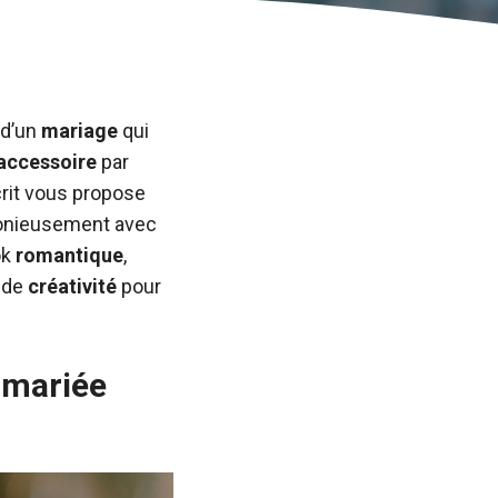
 d’un
mariage
qui
accessoire
par
crit vous propose
monieusement avec
ok
romantique
,
 de
créativité
pour
 mariée