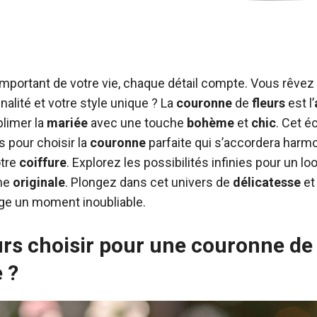
s important de votre vie, chaque détail compte. Vous rêvez
nalité et votre style unique ? La
couronne
de
fleurs
est l’
blimer la
mariée
avec une touche
bohème
et
chic
. Cet é
s pour choisir la
couronne
parfaite qui s’accordera har
otre
coiffure
. Explorez les possibilités infinies pour un lo
me
originale
. Plongez dans cet univers de
délicatesse
et
age un moment inoubliable.
urs choisir pour une couronne de
 ?