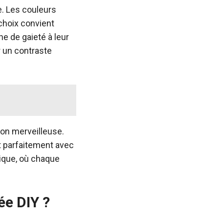
e. Les couleurs
 choix convient
e de gaieté à leur
r un contraste
ion merveilleuse.
 parfaitement avec
tique, où chaque
e DIY ?