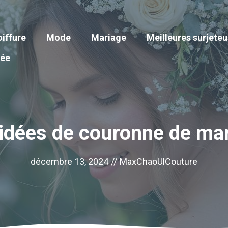
iffure
Mode
Mariage
Meilleures surjete
iée
idées de couronne de ma
décembre 13, 2024
//
MaxChaoUlCouture