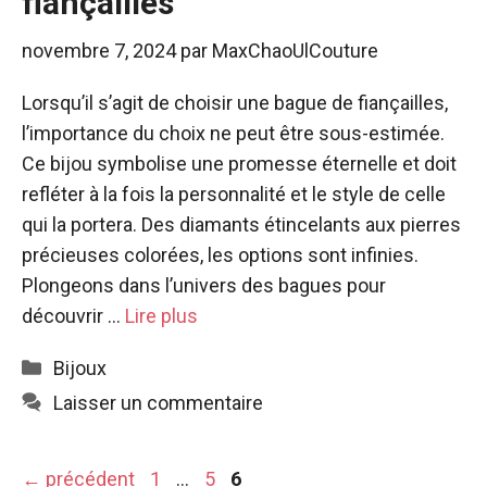
fiançailles
novembre 7, 2024
par
MaxChaoUlCouture
Lorsqu’il s’agit de choisir une bague de fiançailles,
l’importance du choix ne peut être sous-estimée.
Ce bijou symbolise une promesse éternelle et doit
refléter à la fois la personnalité et le style de celle
qui la portera. Des diamants étincelants aux pierres
précieuses colorées, les options sont infinies.
Plongeons dans l’univers des bagues pour
découvrir …
Lire plus
Catégories
Bijoux
Laisser un commentaire
Page
Page
Page
←
précédent
1
…
5
6