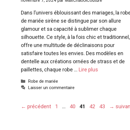
novembre 7, 2024
par
MaxChaoUlCouture
Dans l’univers éblouissant des mariages, la rob
de mariée sirène se distingue par son allure
glamour et sa capacité à sublimer chaque
silhouette. Ce style, à la fois chic et traditionnel,
offre une multitude de déclinaisons pour
satisfaire toutes les envies. Des modèles en
dentelle aux créations ornées de strass et de
paillettes, chaque robe …
Lire plus
Catégories
Robe de mariée
Laisser un commentaire
Page
Page
Page
Page
Page
←
précédent
1
…
40
41
42
43
→
suivan