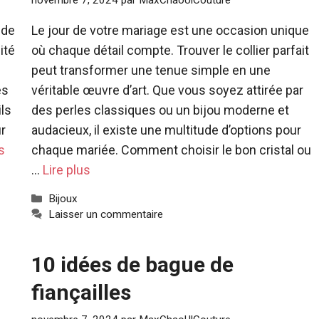
novembre 7, 2024
par
MaxChaoUlCouture
 de
Le jour de votre mariage est une occasion unique
ité
où chaque détail compte. Trouver le collier parfait
peut transformer une tenue simple en une
es
véritable œuvre d’art. Que vous soyez attirée par
ils
des perles classiques ou un bijou moderne et
ur
audacieux, il existe une multitude d’options pour
s
chaque mariée. Comment choisir le bon cristal ou
…
Lire plus
Catégories
Bijoux
Laisser un commentaire
10 idées de bague de
fiançailles