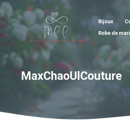
Aller
au
contenu
Bijoux
Co
Robe de mar
MaxChaoUlCouture