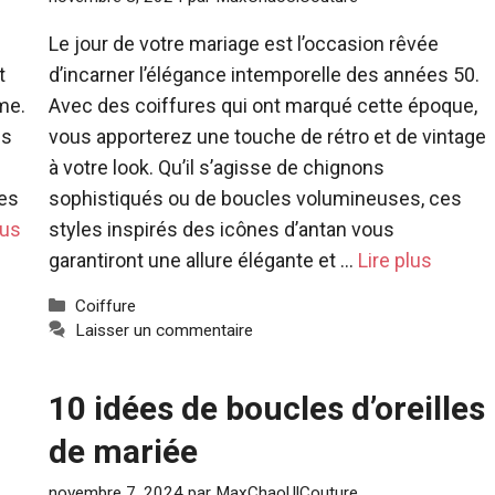
Le jour de votre mariage est l’occasion rêvée
t
d’incarner l’élégance intemporelle des années 50.
me.
Avec des coiffures qui ont marqué cette époque,
us
vous apporterez une touche de rétro et de vintage
à votre look. Qu’il s’agisse de chignons
ces
sophistiqués ou de boucles volumineuses, ces
lus
styles inspirés des icônes d’antan vous
garantiront une allure élégante et …
Lire plus
Catégories
Coiffure
Laisser un commentaire
10 idées de boucles d’oreilles
de mariée
novembre 7, 2024
par
MaxChaoUlCouture