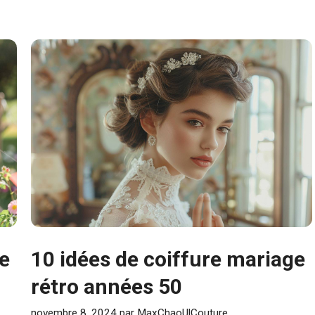
ge
10 idées de coiffure mariage
rétro années 50
novembre 8, 2024
par
MaxChaoUlCouture